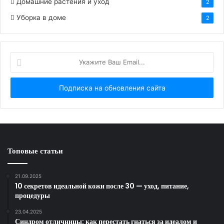
Домашние растения и уход
2
Уборка в доме
2
У
к
а
ж
и
т
е
В
а
Топовые статьи
ш
E
m
21.09.2025
a
10 секретов идеальной кожи после 30 — уход, питание,
i
процедуры
l
23.04.2025
.
Синдром отличницы: как перестать гнаться за идеалом и