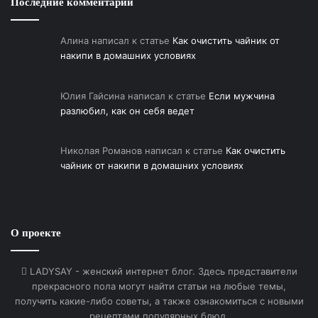
Последние комментарии
что не откликается.
🧩
4. Прокачивай внутреннего «доброго
Алина
написал к статье
Как очистить чайник от
накипи в домашних условиях
взрослого»
Это голос, который вместо критики скажет: «Ты
молодец. Ты стараешься. Ты имеешь право на
Юлия Гайсина
написал к статье
Если мужчина
разлюбил, как он себя ведет
отдых». Замени внутреннего критика на
внутреннюю поддержку.
Николая Романов
написал к статье
Как очистить
чайник от накипи в домашних условиях
🧩
5. Работай с терапевтом
Паттерны из детства — мощные. Иногда нужна
помощь, чтобы распутать их. Хороший психолог —
это не «сильный кто-то», а проводник к твоей
О проекте
собственной опоре.
LADYSAY - женский интернет блог. Здесь представители
🧩
6. Делай что-то «плохо» — специально
прекрасного пола могут найти статьи на любые темы,
Оставь тарелку в раковине. Выходи из дома без
получить какие-либо советы, а также ознакомиться с новыми
укладки. Опоздай на 3 минуты. Проверь: мир не
рецептами популярных блюд.