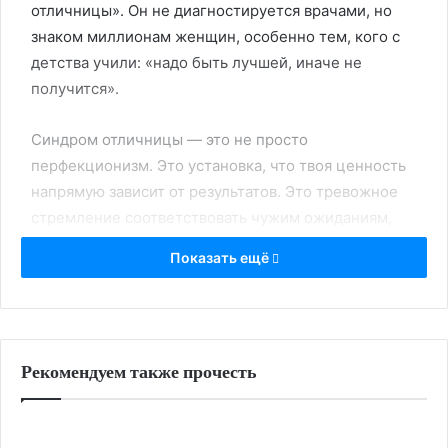
отличницы». Он не диагностируется врачами, но
знаком миллионам женщин, особенно тем, кого с
детства учили: «надо быть лучшей, иначе не
получится».
Синдром отличницы — это не просто
перфекционизм. Это установка, что твоя ценность
напрямую зависит от результатов. Это тревожное
стремление соответствовать чужим ожиданиям,
боязнь ошибок и почти полное отсутствие контакта
Показать ещё
с собой. В этой статье — разберем, откуда берется
синдром отличницы, как он мешает жить и что с
этим делать.
Рекомендуем также прочесть
Что такое синдром отличницы?
Синдром отличницы — это психологический
паттерн, при котором человек (чаще женщина)