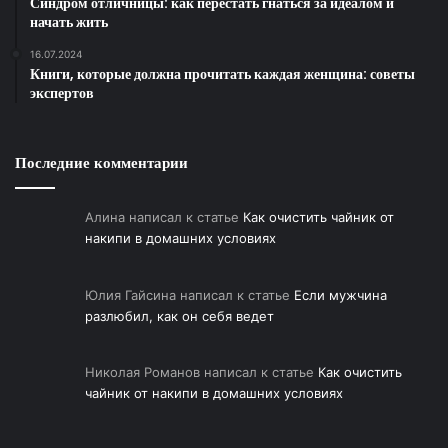
растению, а когда затвердевают-становятся
Синдром отличницы: как перестать гнаться за идеалом и
.
начать жить
неподвижными. Питается щитовка соком фикуса и
.
имеет коричневатый цвет. Удаляют этого паразита
16.07.2024
Книги, которые должна прочитать каждая женщина: советы
с помощью раствора актеллика. Также этот раствор
экспертов
помогает при поражении паутинным клещом.
Фикус очень красивое растение и если его
правильно поливать, умывать, пересаживать, то он
Последние комментарии
не только украсит интерьер дома, но и принесет
счастье в нем.
Алина
написал к статье
Как очистить чайник от
накипи в домашних условиях
Юлия Гайсина
написал к статье
Если мужчина
разлюбил, как он себя ведет
Николая Романов
написал к статье
Как очистить
чайник от накипи в домашних условиях